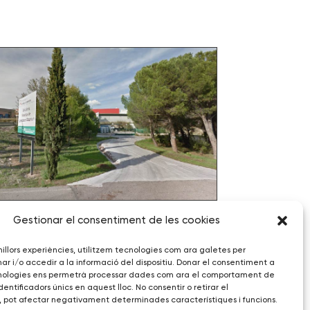
Gestionar el consentiment de les cookies
REDACCIÓ DEL PLEC DE CONDICIONS
TÈCNIQUES I SUPORT EN EL PROCÉS
D’ADJUDICACIÓ DEL SERVEI DE
 millors experiències, utilitzem tecnologies com ara galetes per
DEIXALLERIA DE LA POBLA DE
i/o accedir a la informació del dispositiu. Donar el consentiment a
CLARAMUNT (2020)
nologies ens permetrà processar dades com ara el comportament de
entificadors únics en aquest lloc. No consentir o retirar el
 pot afectar negativament determinades característiques i funcions.