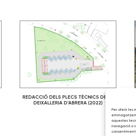
REDACCIÓ DELS PLECS TÈCNICS DE LA
DEIXALLERIA D’ABRERA (2022)
)
Per oferir les
emmagatzemar 
aquestes tec
navegació o id
consentiment,