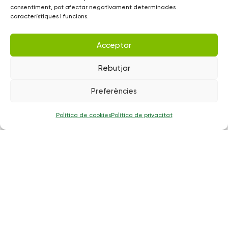
consentiment, pot afectar negativament determinades
característiques i funcions.
Acceptar
Rebutjar
Preferències
Política de cookies
Política de privacitat
Disseny de serveis de recollida i gestió de
residus