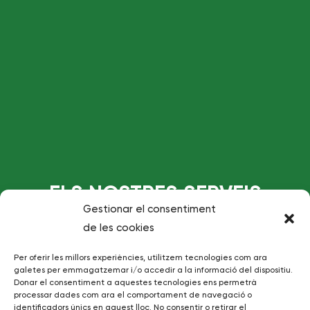
ELS NOSTRES SERVEIS
Gestionar el consentiment
de les cookies
Per oferir les millors experiències, utilitzem tecnologies com ara
galetes per emmagatzemar i/o accedir a la informació del dispositiu.
Donar el consentiment a aquestes tecnologies ens permetrà
processar dades com ara el comportament de navegació o
identificadors únics en aquest lloc. No consentir o retirar el