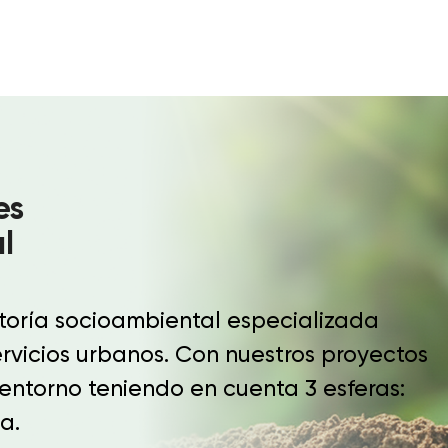
es
l
oría socioambiental especializada
ervicios urbanos. Con nuestros proyectos
entorno teniendo en cuenta 3 esferas:
a.