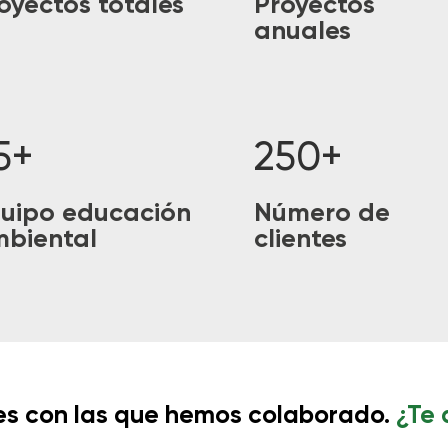
oyectos totales
Proyectos
anuales
5+
250+
uipo educación
Número de
biental
clientes
es con las que hemos colaborado.
¿Te 