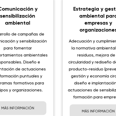
Comunicación y
Estrategia y gest
sensibilización
ambiental par
ambiental
empresas y
organizacione
rrollo de campañas de
icación y sensibilización
Adecuación y cumplimie
para fomentar
la normativa ambiental
rtamientos ambientales
residuos, mejora de 
sponsables. Diseño e
circularidad y rediseño de
ntación de actuaciones
producto-residuo (preve
formación puntuales y
gestión y economía circ
ramas formativos para
diseño e implantació
ipos y organizaciones.
actuaciones de sensibiliz
formación para empre
MÁS INFORMACIÓN
MÁS INFORMACIÓN