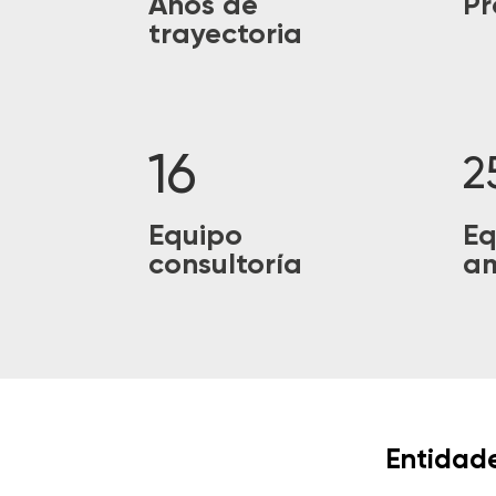
Años de
Pr
trayectoria
16
2
Equipo
Eq
consultoría
am
Entidad